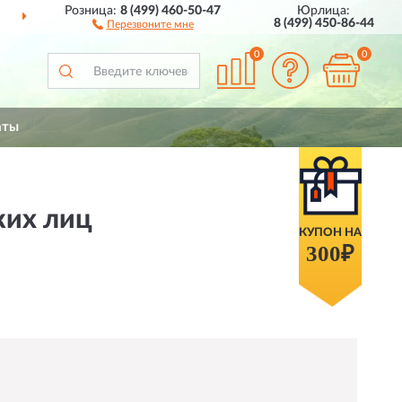
Розница:
8 (499) 460-50-47
Юрлица:
ДОСТАВИМ
ПО ВСЕЙ РОССИИ
8 (499) 450-86-44
Перезвоните мне
0
0
аты
ких лиц
КУПОН НА
300₽