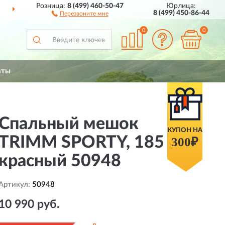
Розница:
8 (499) 460-50-47
Юрлица:
ДОСТАВИМ
ПО ВСЕЙ РОССИИ
8 (499) 450-86-44
Перезвоните мне
0
0
аты
Спальный мешок
КУПОН НА
TRIMM SPORTY, 185 R,
300₽
красный 50948
Артикул:
50948
10 990 руб.