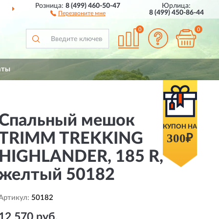
Розница:
8 (499) 460-50-47
Юрлица:
СИИ
ПОЛНЫЙ
АССОРТ
8 (499) 450-86-44
Перезвоните мне
0
0
аты
Спальный мешок
КУПОН НА
TRIMM TREKKING
300₽
HIGHLANDER, 185 R,
желтый 50182
Артикул:
50182
12 570 руб.