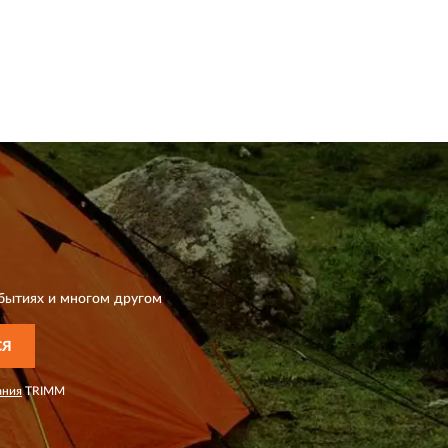
бытиях и многом другом
СЯ
ания
TRIMM